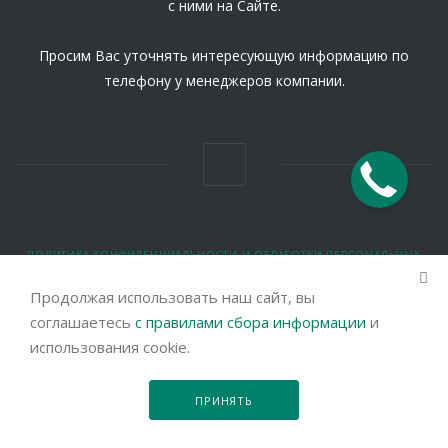
с ними на Сайте.
Просим Вас уточнять интересующую информацию по
телефону у менеджеров компании.
ПОЛИТИКА КОНФИДЕНЦИАЛЬНОСТИ И ОБРАБОТКИ ПЕРСОНАЛЬНЫХ
ДАННЫХ
ПОЛЬЗОВАТЕЛЬСКОЕ СОГЛАШЕНИЕ
Продолжая использовать наш сайт, вы
соглашаетесь
с правилами сбора информации
и
© 2026 Все права защищены.
использования cookie.
Правовая информация
ПРИНЯТЬ