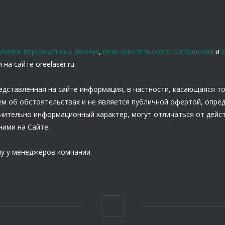
аботки персональных данных
,
пользовательского соглашения
и
на сайте oreelaser.ru
едставленная на сайте информация, в частности, касающаяся т
ем об обстоятельствах и не является публичной офертой, опре
ючительно информационный характер, могут отличаться от дейс
ними на Сайте.
у у менеджеров компании.