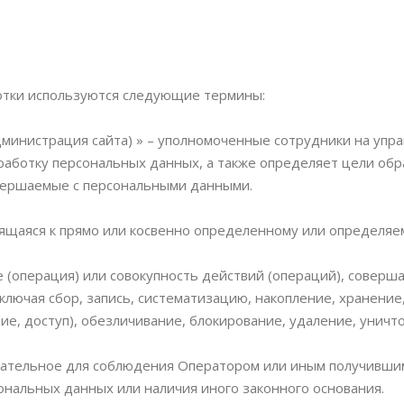
отки используются следующие термины:
 Администрация сайта) » – уполномоченные сотрудники на у
работку персональных данных, а также определяет цели обр
овершаемые с персональными данными.
сящаяся к прямо или косвенно определенному или определяе
е (операция) или совокупность действий (операций), соверш
ключая сбор, запись, систематизацию, накопление, хранение
ие, доступ), обезличивание, блокирование, удаление, унич
язательное для соблюдения Оператором или иным получивши
сональных данных или наличия иного законного основания.