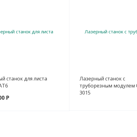
й станок для листа
Лазерный станок с
AT6
труборезным модулем 
3015
00 Р