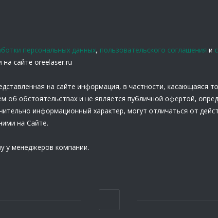
аботки персональных данных
,
пользовательского соглашения
и
на сайте oreelaser.ru
едставленная на сайте информация, в частности, касающаяся т
ем об обстоятельствах и не является публичной офертой, опре
ючительно информационный характер, могут отличаться от дейс
ними на Сайте.
у у менеджеров компании.