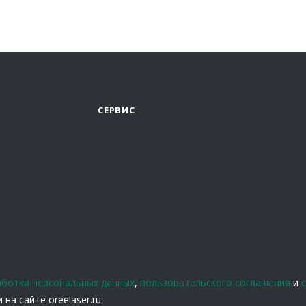
СЕРВИС
аботки персональных данных
,
пользовательского соглашения
и
на сайте oreelaser.ru