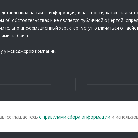
едставленная на сайте информация, в частности, касающаяся т
ем об обстоятельствах и не является публичной офертой, опре
ючительно информационный характер, могут отличаться от дейс
ними на Сайте.
у у менеджеров компании.
П
 вы соглашаетесь
с правилами сбора информации
и использов
П