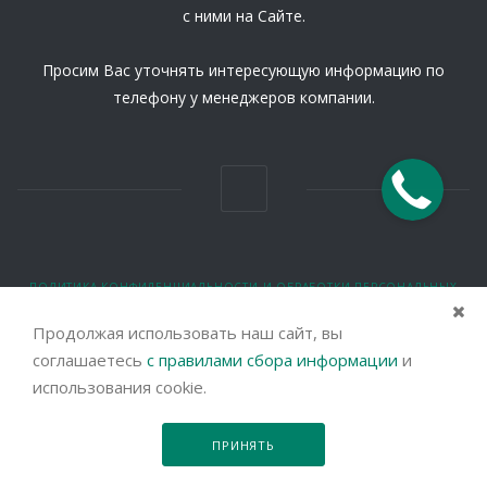
с ними на Сайте.
Просим Вас уточнять интересующую информацию по
телефону у менеджеров компании.
ПОЛИТИКА КОНФИДЕНЦИАЛЬНОСТИ И ОБРАБОТКИ ПЕРСОНАЛЬНЫХ
ДАННЫХ
ПОЛЬЗОВАТЕЛЬСКОЕ СОГЛАШЕНИЕ
Продолжая использовать наш сайт, вы
соглашаетесь
с правилами сбора информации
и
© 2026 Все права защищены.
использования cookie.
Правовая информация
ПРИНЯТЬ