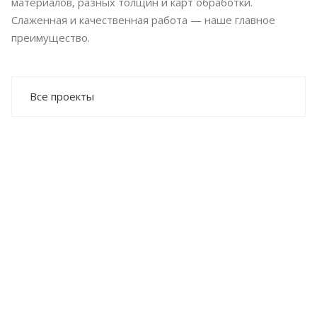
материалов, разных толщин и карт обработки.
Слаженная и качественная работа — наше главное
преимущество.
Все проекты
ОБРАБОТКА ТРУБЫ
OR–TA+A3 с поворотной головой, 12 метров